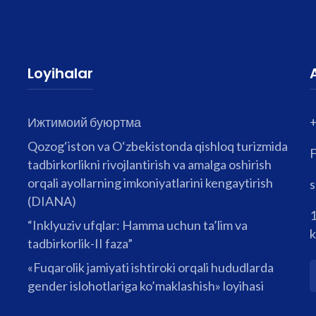
Loyihalar
Ижтимоий буюртма
Qozog‘iston va O‘zbekistonda qishloq turizmida
F
tadbirkorlikni rivojlantirish va amalga oshirish
orqali ayollarning imkoniyatlarini kengaytirish
s
(DIANA)
1
“Inklyuziv ufqlar: Hamma uchun ta’lim va
k
tadbirkorlik-II faza”
«Fuqarolik jamiyati ishtiroki orqali hududlarda
gender islohotlariga ko’maklashish» loyihasi