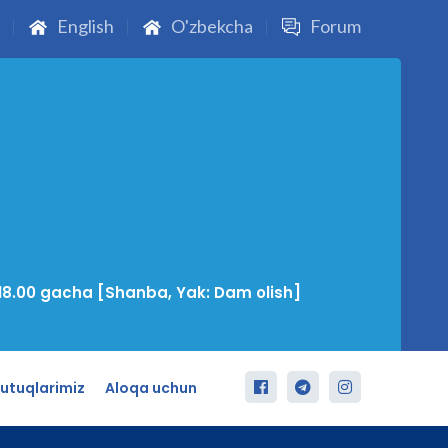
English
O'zbekcha
Forum
18.00 gacha [Shanba, Yak: Dam olish]
utuqlarimiz
Aloqa uchun