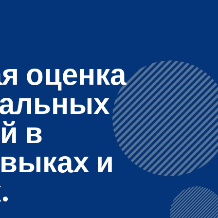
я оценка
иальных
й в
выках и
.