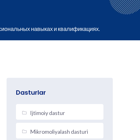
сиональных навыках и квалификациях.
Dasturlar
Ijtimoiy dastur
Mikromoliyalash dasturi