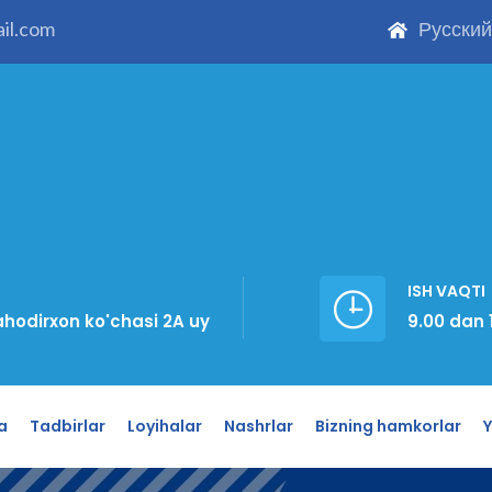
il.com
Русский
ISH VAQTI
hodirxon ko'chasi 2A uy
9.00 dan 
a
Tadbirlar
Loyihalar
Nashrlar
Bizning hamkorlar
Y