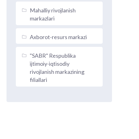
Mahalliy rivojlanish
markazlari
Axborot-resurs markazi
"SABR" Respublika
ijtimoiy-iqtisodiy
rivojlanish markazining
filiallari