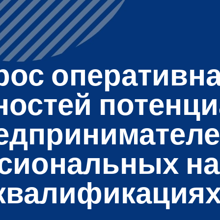
рос оперативна
ностей потенц
едпринимателе
сиональных на
квалификациях