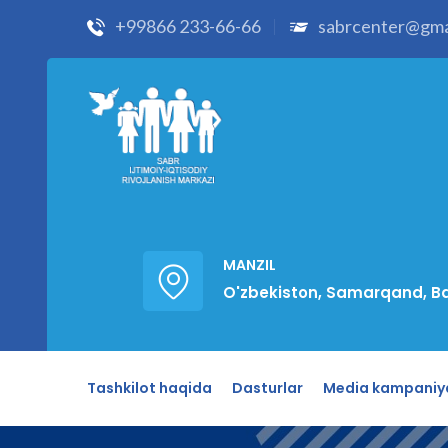
+99866 233-66-66
sabrcenter@gma
MANZIL
O'zbekiston, Samarqand, Ba
Tashkilot haqida
Dasturlar
Media kampaniy