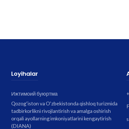
Loyihalar
Ижтимоий буюртма
Qozog‘iston va O‘zbekistonda qishloq turizmida
F
tadbirkorlikni rivojlantirish va amalga oshirish
orqali ayollarning imkoniyatlarini kengaytirish
s
(DIANA)